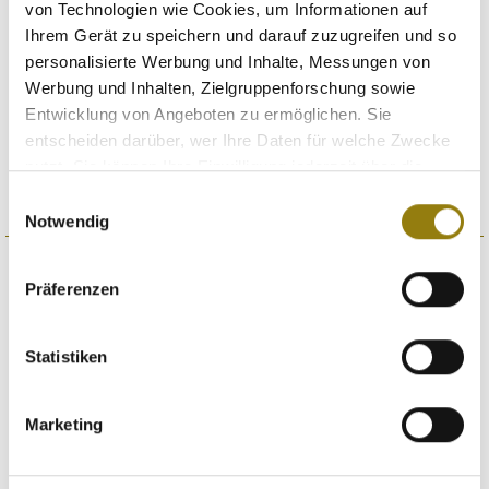
von Technologien wie Cookies, um Informationen auf
Ihrem Gerät zu speichern und darauf zuzugreifen und so
THE ROOMS
personalisierte Werbung und Inhalte, Messungen von
Werbung und Inhalten, Zielgruppenforschung sowie
Entwicklung von Angeboten zu ermöglichen. Sie
entscheiden darüber, wer Ihre Daten für welche Zwecke
nutzt. Sie können Ihre Einwilligung jederzeit über die
Cookie-Erklärung oder durch Klicken auf das Privacy
Einwilligungsauswahl
Trigger Symbol ändern oder widerrufen
Notwendig
Wenn Sie es erlauben, würden wir auch gerne:
Präferenzen
Informationen über Ihre geografische Lage
erfassen, welche bis auf einige Meter genau sein
können
Statistiken
Ihr Gerät durch aktives Scannen nach
bestimmten Merkmalen (Fingerprinting) identifizieren
THE GARDEN
Marketing
Erfahren Sie mehr darüber, wie Ihre persönlichen Daten
verarbeitet werden, und legen Sie Ihre Präferenzen im
Ab
schnitt Einzelheiten
fest.