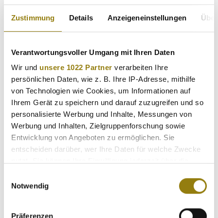
Zustimmung
Details
Anzeigeneinstellungen
Über
Verantwortungsvoller Umgang mit Ihren Daten
Wir und
unsere 1022 Partner
verarbeiten Ihre
persönlichen Daten, wie z. B. Ihre IP-Adresse, mithilfe
von Technologien wie Cookies, um Informationen auf
Ihrem Gerät zu speichern und darauf zuzugreifen und so
personalisierte Werbung und Inhalte, Messungen von
Werbung und Inhalten, Zielgruppenforschung sowie
Entwicklung von Angeboten zu ermöglichen. Sie
entscheiden darüber, wer Ihre Daten für welche Zwecke
nutzt. Sie können Ihre Einwilligung jederzeit über die
Cookie-Erklärung oder durch Klicken auf das Privacy
Einwilligungsauswahl
Trigger Symbol ändern oder widerrufen
Notwendig
Wenn Sie es erlauben, würden wir auch gerne:
Präferenzen