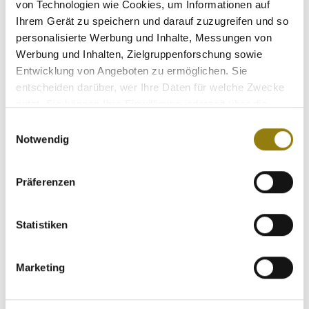
von Technologien wie Cookies, um Informationen auf
Ihrem Gerät zu speichern und darauf zuzugreifen und so
personalisierte Werbung und Inhalte, Messungen von
Werbung und Inhalten, Zielgruppenforschung sowie
Entwicklung von Angeboten zu ermöglichen. Sie
entscheiden darüber, wer Ihre Daten für welche Zwecke
nutzt. Sie können Ihre Einwilligung jederzeit über die
Cookie-Erklärung oder durch Klicken auf das Privacy
Einwilligungsauswahl
Trigger Symbol ändern oder widerrufen
Notwendig
Wenn Sie es erlauben, würden wir auch gerne:
Präferenzen
Informationen über Ihre geografische Lage
erfassen, welche bis auf einige Meter genau sein
können
Statistiken
Ihr Gerät durch aktives Scannen nach
bestimmten Merkmalen (Fingerprinting) identifizieren
Marketing
Erfahren Sie mehr darüber, wie Ihre persönlichen Daten
verarbeitet werden, und legen Sie Ihre Präferenzen im
Ab
schnitt Einzelheiten
fest.