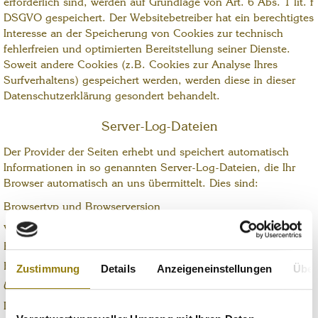
erforderlich sind, werden auf Grundlage von Art. 6 Abs. 1 lit. f
DSGVO gespeichert. Der Websitebetreiber hat ein berechtigtes
Interesse an der Speicherung von Cookies zur technisch
fehlerfreien und optimierten Bereitstellung seiner Dienste.
Soweit andere Cookies (z.B. Cookies zur Analyse Ihres
Surfverhaltens) gespeichert werden, werden diese in dieser
Datenschutzerklärung gesondert behandelt.
Server-Log-Dateien
Der Provider der Seiten erhebt und speichert automatisch
Informationen in so genannten Server-Log-Dateien, die Ihr
Browser automatisch an uns übermittelt. Dies sind:
Browsertyp und Browserversion
verwendetes Betriebssystem
Referrer URL
Hostname des zugreifenden Rechners
Zustimmung
Details
Anzeigeneinstellungen
Über
Uhrzeit der Serveranfrage
IP-Adresse