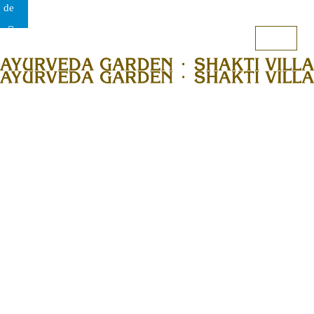
de
EN