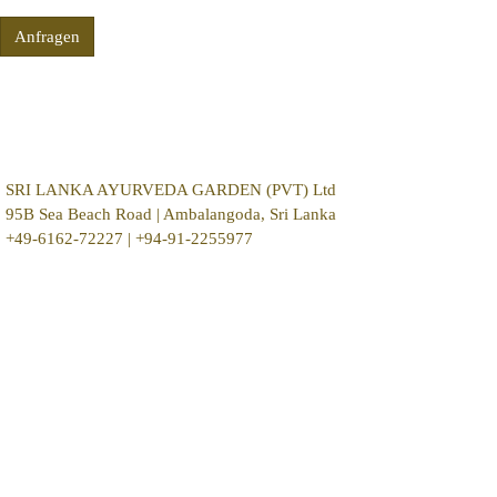
Anfragen
KONTAKT
AKTUELLES
PRESSE
FACEBOOK
IMPRESSUM
DATENSCHUTZ
Pancha Karma Kur
Ayurveda Vitalkur
Ayurveda Heilkur
Das Ayurveda-Hotel
SRI LANKA AYURVEDA GARDEN (PVT) Ltd
95B Sea Beach Road | Ambalangoda, Sri Lanka
+49-6162-72227
|
+94-91-2255977