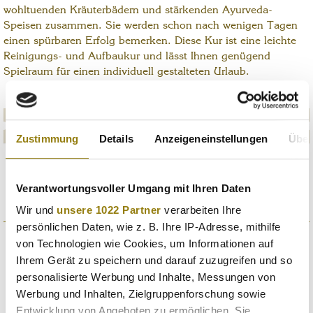
wohltuenden Kräuterbädern und stärkenden Ayurveda-
Speisen zusammen. Sie werden schon nach wenigen Tagen
einen spürbaren Erfolg bemerken. Diese Kur ist eine leichte
Reinigungs- und Aufbaukur und lässt Ihnen genügend
Spielraum für einen individuell gestalteten Urlaub.
BEGLEITENDE ANGEBOTE
Zustimmung
Details
Anzeigeneinstellungen
Über
JETZT ANFRAGEN
Verantwortungsvoller Umgang mit Ihren Daten
Wir und
unsere 1022 Partner
verarbeiten Ihre
persönlichen Daten, wie z. B. Ihre IP-Adresse, mithilfe
von Technologien wie Cookies, um Informationen auf
Ihrem Gerät zu speichern und darauf zuzugreifen und so
personalisierte Werbung und Inhalte, Messungen von
Werbung und Inhalten, Zielgruppenforschung sowie
Entwicklung von Angeboten zu ermöglichen. Sie