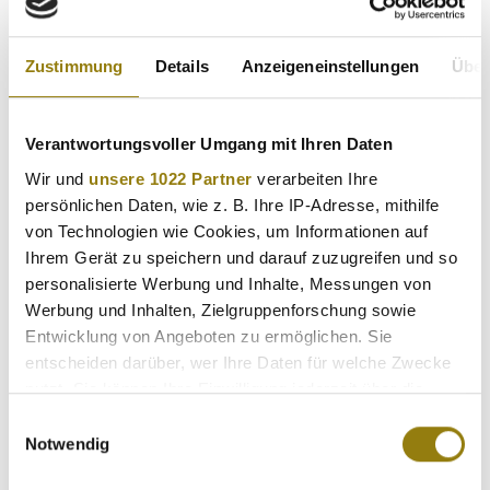
Zustimmung
Details
Anzeigeneinstellungen
Über
Verantwortungsvoller Umgang mit Ihren Daten
Wir und
unsere 1022 Partner
verarbeiten Ihre
persönlichen Daten, wie z. B. Ihre IP-Adresse, mithilfe
von Technologien wie Cookies, um Informationen auf
Ihrem Gerät zu speichern und darauf zuzugreifen und so
personalisierte Werbung und Inhalte, Messungen von
Werbung und Inhalten, Zielgruppenforschung sowie
Entwicklung von Angeboten zu ermöglichen. Sie
entscheiden darüber, wer Ihre Daten für welche Zwecke
nutzt. Sie können Ihre Einwilligung jederzeit über die
Cookie-Erklärung oder durch Klicken auf das Privacy
Einwilligungsauswahl
Trigger Symbol ändern oder widerrufen
Notwendig